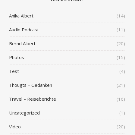
Anika Albert
(14)
Audio Podcast
(11)
Bernd Albert
(20)
Photos
(15)
Test
(4)
Thougts – Gedanken
(21)
Travel – Reiseberichte
(16)
Uncategorized
(1)
Video
(20)