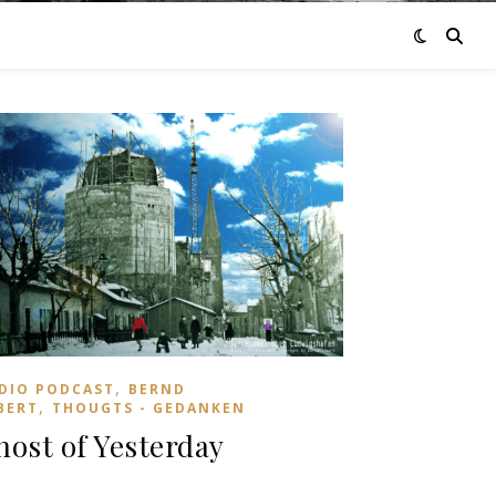
,
DIO PODCAST
BERND
,
BERT
THOUGTS - GEDANKEN
host of Yesterday