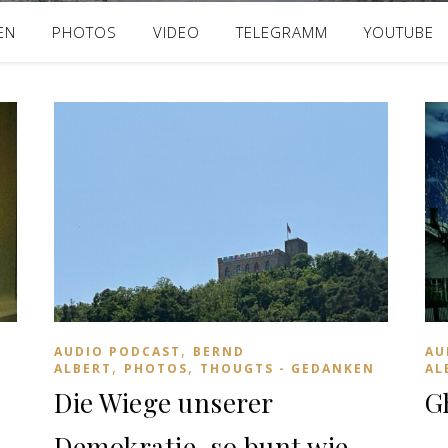
EN
PHOTOS
VIDEO
TELEGRAMM
YOUTUBE
,
AUDIO PODCAST
BERND
AU
,
,
ALBERT
PHOTOS
THOUGTS - GEDANKEN
AL
Die Wiege unserer
G
Demokratie, so bunt wie