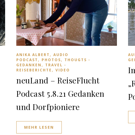
,
ANIKA ALBERT
AUDIO
AU
,
,
PODCAST
PHOTOS
THOUGTS -
GE
,
GEDANKEN
TRAVEL -
I
,
REISEBERICHTE
VIDEO
neuLand – ReiseFlucht
„
Podcast 5.8.21 Gedanken
P
und Dorfpioniere
MEHR LESEN