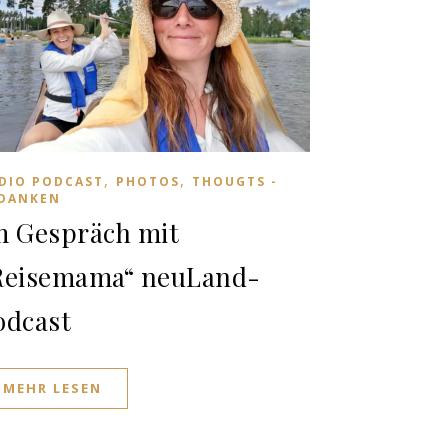
,
,
DIO PODCAST
PHOTOS
THOUGTS -
DANKEN
m Gespräch mit
Reisemama“ neuLand-
odcast
MEHR LESEN