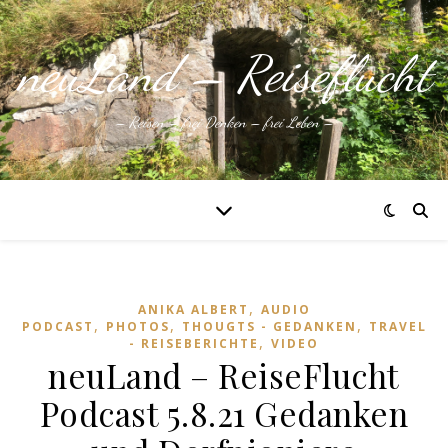
neuLand – Reiseflucht
– Reisen – frei Denken – frei Leben –
,
ANIKA ALBERT
AUDIO
,
,
,
PODCAST
PHOTOS
THOUGTS - GEDANKEN
TRAVEL
,
- REISEBERICHTE
VIDEO
neuLand – ReiseFlucht
Podcast 5.8.21 Gedanken