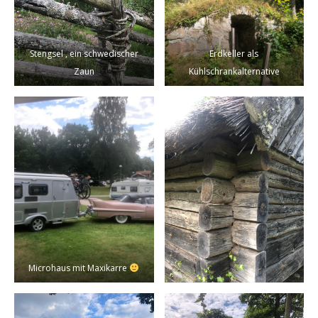
Stengsel , ein schwedischer
Erdkeller als
Zaun
Kühlschrankalternative
Microhaus mit Maxikarre