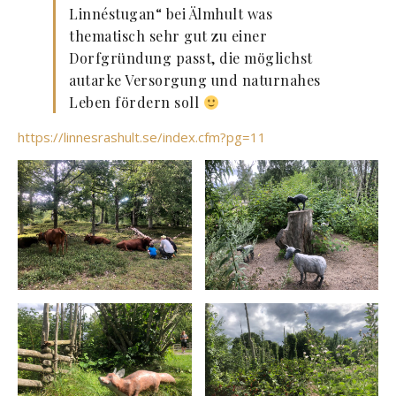
Linnéstugan“ bei Älmhult was
thematisch sehr gut zu einer
Dorfgründung passt, die möglichst
autarke Versorgung und naturnahes
Leben fördern soll
https://linnesrashult.se/index.cfm?pg=11